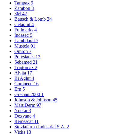
Tampax
9
Zambon
8
3M
42
Bausch & Lomb
24
Cetaphil
4
Fullmarks
4
Indasec
5
Lambdapil
7
Mustela
91
Omron
7
Polysianes
12
Sebamed
21
Triptomax
2
Alvita
17
Bi Aglut
4
Compeed
16
Ern
5
Grecian 2000
1
Johnson & Johnson
45
MartiDerm
97
Noefar
3
Dexyane
4
Remescar
11
Steviafarma Industrial S.A.
2
Vicks
13