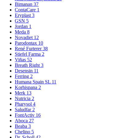
Bimanan
37
ContaCare
1
Eryplast
3
GSN
5
Jordan
1
Meda
8
Novadiet
12
Parodontax
10
René Furterer
38
Stiefel Farma
2
Viñas
52
Breath Right
3
Desensin
11
Ferring
2
Humana Spain SL
11
Korhispana
2
Merk
13
Nutricia
2
Pharysol
4
Saludfar
2
FontActiv
16
Aboca
27
Beaba
3
Chelino
5
Dr. Scholl
42