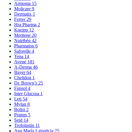
Armonia
15
Molicare
9
Dermatix
1
Ferrer
29
Hra Pharma
2
Kneipp
12
Meritene
20
Nutribén
42
Pharmaton
6
Saforelle
4
Tena
14
Avene
181
A-Derma
46
Bayer
64
Chelidon
1
Dr. Brown’s
25
Funsol
4
Inter Glucosa
1
Leti
54
Mylan
8
Bolisi
2
Praims
5
Seid
14
Trofolastin
11
Ana María Lajusticia
25