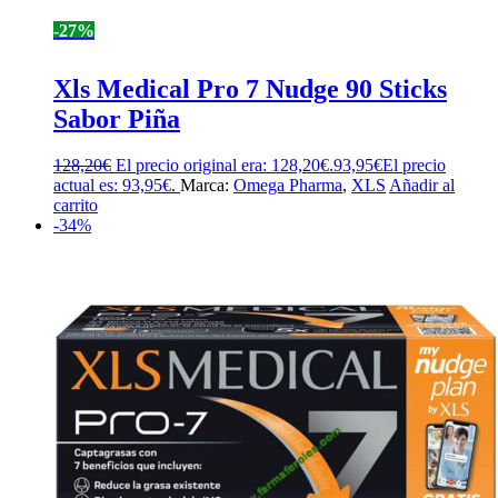
-27%
Xls Medical Pro 7 Nudge 90 Sticks
Sabor Piña
128,20
€
El precio original era: 128,20€.
93,95
€
El precio
actual es: 93,95€.
Marca:
Omega Pharma
,
XLS
Añadir al
carrito
-34%