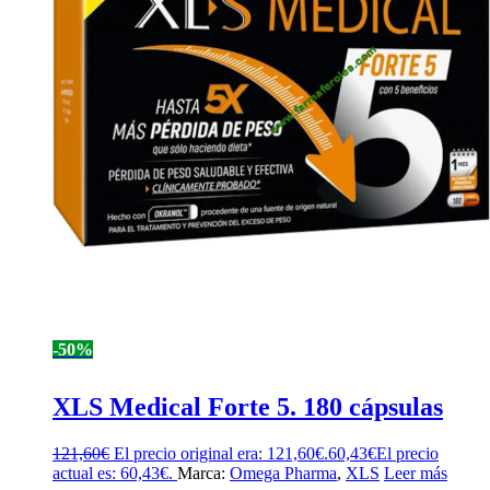
-50%
XLS Medical Forte 5. 180 cápsulas
121,60
€
El precio original era: 121,60€.
60,43
€
El precio
actual es: 60,43€.
Marca:
Omega Pharma
,
XLS
Leer más