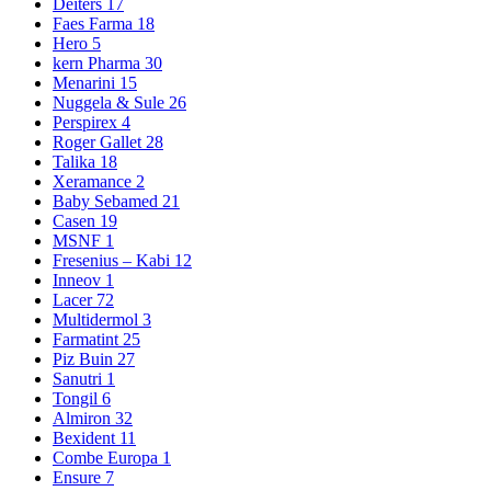
Deiters
17
Faes Farma
18
Hero
5
kern Pharma
30
Menarini
15
Nuggela & Sule
26
Perspirex
4
Roger Gallet
28
Talika
18
Xeramance
2
Baby Sebamed
21
Casen
19
MSNF
1
Fresenius – Kabi
12
Inneov
1
Lacer
72
Multidermol
3
Farmatint
25
Piz Buin
27
Sanutri
1
Tongil
6
Almiron
32
Bexident
11
Combe Europa
1
Ensure
7