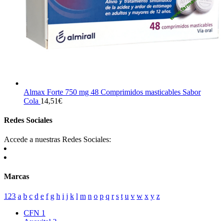
Almax Forte 750 mg 48 Comprimidos masticables Sabor
Cola
14,51
€
Redes Sociales
Accede a nuestras Redes Sociales:
Marcas
123
a
b
c
d
e
f
g
h
i
j
k
l
m
n
o
p
q
r
s
t
u
v
w
x
y
z
CFN
1