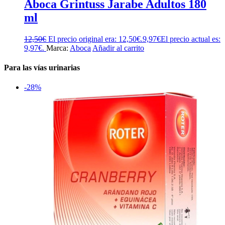
Aboca Grintuss Jarabe Adultos 180
ml
12,50
€
El precio original era: 12,50€.
9,97
€
El precio actual es:
9,97€.
Marca:
Aboca
Añadir al carrito
Para las vías urinarias
-28%