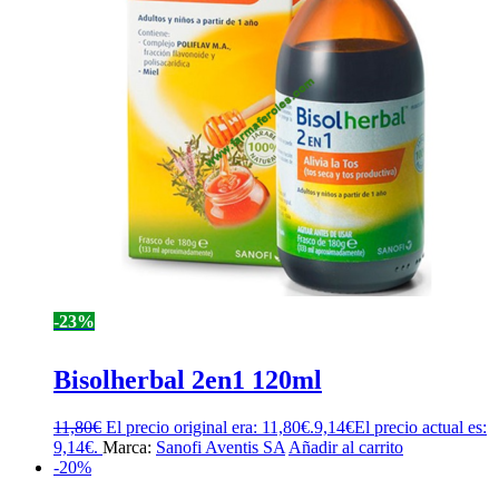
-23%
Bisolherbal 2en1 120ml
11,80
€
El precio original era: 11,80€.
9,14
€
El precio actual es:
9,14€.
Marca:
Sanofi Aventis SA
Añadir al carrito
-20%