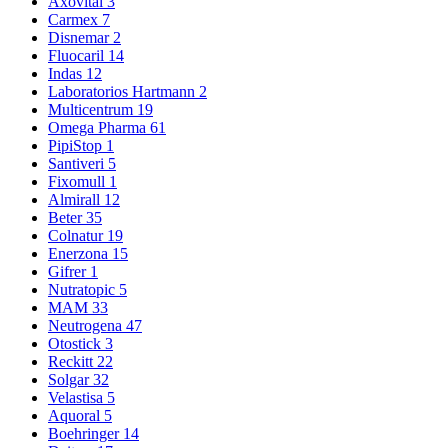
Axovital
3
Carmex
7
Disnemar
2
Fluocaril
14
Indas
12
Laboratorios Hartmann
2
Multicentrum
19
Omega Pharma
61
PipiStop
1
Santiveri
5
Fixomull
1
Almirall
12
Beter
35
Colnatur
19
Enerzona
15
Gifrer
1
Nutratopic
5
MAM
33
Neutrogena
47
Otostick
3
Reckitt
22
Solgar
32
Velastisa
5
Aquoral
5
Boehringer
14