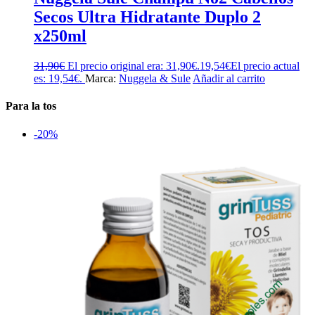
Secos Ultra Hidratante Duplo 2
x250ml
31,90
€
El precio original era: 31,90€.
19,54
€
El precio actual
es: 19,54€.
Marca:
Nuggela & Sule
Añadir al carrito
Para la tos
-20%