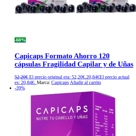
-60%
Capicaps Formato Ahorro 120
cápsulas Fragilidad Capilar y de Uñas
52,20
€
El precio original era: 52,20€.
20,84
€
El precio actual
es: 20,84€.
Marca:
Capicaps
Añadir al carrito
-39%