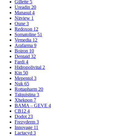
Gillette
5
Ureadin
20
Manasul
4
Nitview
1
Oune
3
Redoxon
12
Somatoline
51
Vemedia
12
Arafarma
9
Boiron
10
Dentaid
32
Fardi
4
Hidropolivital
2
Kin
50
Mepentol
3
Nuk
65
Rottapharm
20
Talquistina
3
Xhekpon
7
BAMA – GEVE
4
CB12
4
Dodot
23
Frezyderm
3
Innovage
11
Lactacyd
3