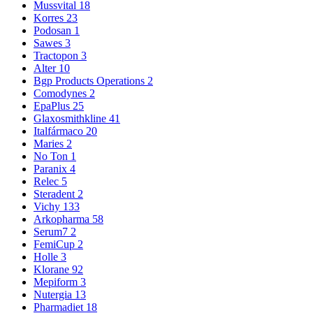
Mussvital
18
Korres
23
Podosan
1
Sawes
3
Tractopon
3
Alter
10
Bgp Products Operations
2
Comodynes
2
EpaPlus
25
Glaxosmithkline
41
Italfármaco
20
Maries
2
No Ton
1
Paranix
4
Relec
5
Steradent
2
Vichy
133
Arkopharma
58
Serum7
2
FemiCup
2
Holle
3
Klorane
92
Mepiform
3
Nutergia
13
Pharmadiet
18