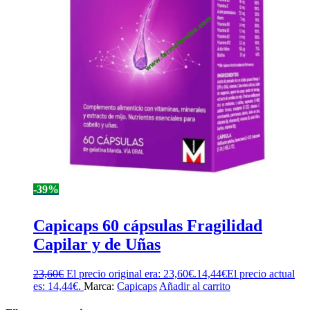
-39%
Capicaps 60 cápsulas Fragilidad
Capilar y de Uñas
23,60
€
El precio original era: 23,60€.
14,44
€
El precio actual
es: 14,44€.
Marca:
Capicaps
Añadir al carrito