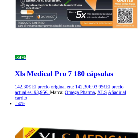
-34%
Xls Medical Pro 7 180 cápsulas
142,30
€
El precio original era: 142,30€.
93,95
€
El precio
actual es: 93,95€.
Marca:
Omega Pharma
,
XLS
Añadir al
carrito
-50%